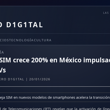
LAS
O D1G1TAL
CIOS
TECNOLOGÍA
CULTURA
ÍA
SIM crece 200% en México impulsa
Vs
ERO D1G1TAL | 20/01/2026
eja SIM en nuevos modelos de smartphones acelera la transición 
ral de Telecomunicaciones (IFT) revelan que la activación de lí